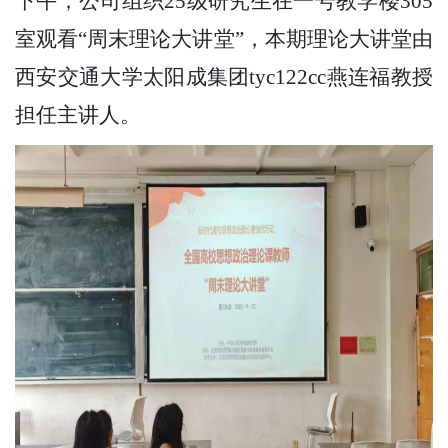
下午，公司组织25级研究生在一号教学楼305
室观看“周末理论大讲堂”，本期理论大讲堂由
西安交通大学太阳成集团tyc122cc燕连福教授
担任主讲人。