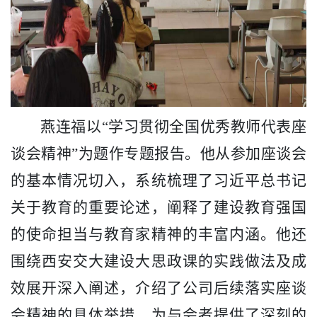
燕连福以“学习贯彻全国优秀教师代表座
谈会精神”为题作专题报告。他从参加座谈会
的基本情况切入，系统梳理了习近平总书记
关于教育的重要论述，阐释了建设教育强国
的使命担当与教育家精神的丰富内涵。他还
围绕西安交大建设大思政课的实践做法及成
效展开深入阐述，介绍了公司后续落实座谈
会精神的具体举措，为与会者提供了深刻的