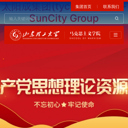
太阳成集团(tyc122cc)官网-
集团首页
联系我们
SunCity Group