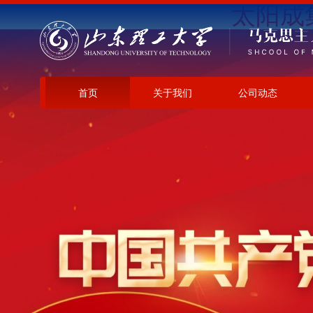
太阳成集团
首页
关于我们
公司动态