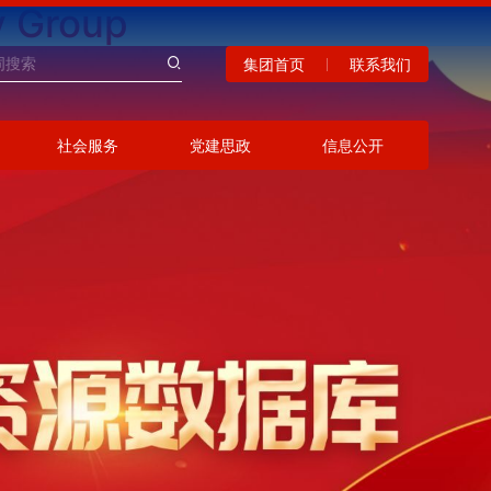
 Group
集团首页
联系我们
社会服务
党建思政
信息公开