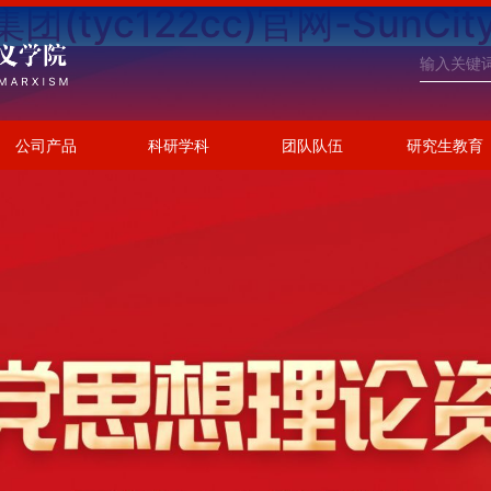
(tyc122cc)官网-SunCity
公司产品
科研学科
团队队伍
研究生教育