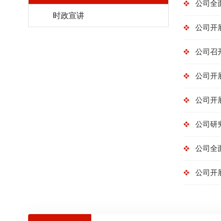
公司全
时政宣讲
公司开
公司召
公司开
公司开
公司研
公司全
公司开